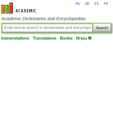
RU
DE
ES
FR
en-academic.com
Academic Dictionaries and Encyclopedias
Search!
Interpretations
Translations
Books
Игры ⚽